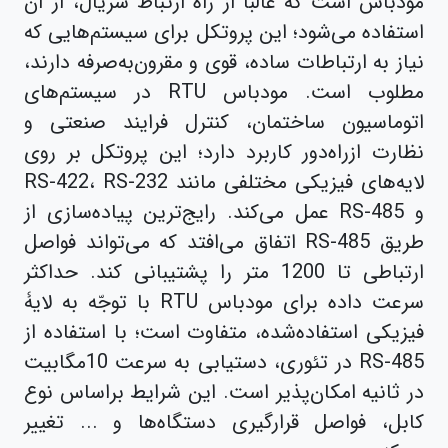
مودباس است که غالباً از راه ارتباط سریال، از آن
استفاده می‌شود؛ این پروتکل برای سیستم‌هایی که
نیاز به ارتباطات ساده، قوی و مقرون‌به‌صرفه دارند،
مطلوب است. مودباس RTU در سیستم‌های
اتوماسیون ساختمان، کنترل فرایند صنعتی و
نظارت ازراه‌دور کاربرد دارد؛ این پروتکل بر روی
لایه‌های فیزیکی مختلفی مانند RS-422، RS-232
و RS-485 عمل می‌کند. رایج‌ترین پیاده‌سازی از
طریق RS-485 اتفاق می‌‌افتد که می‌تواند فواصل
ارتباطی تا 1200 متر را پشتیبانی ‌کند. حداکثر
سرعت داده برای مودباس RTU با توجّه به لایۀ
فیزیکی استفاده‌شده، متفاوت است؛ با استفاده از
RS-485 در تئوری، دستیابی به سرعت 10مگابیت
در ثانیه امکان‌پذیر است. این شرایط براساس نوع
کابل، فواصل قرارگیری دستگاه‌ها و ... تغییر