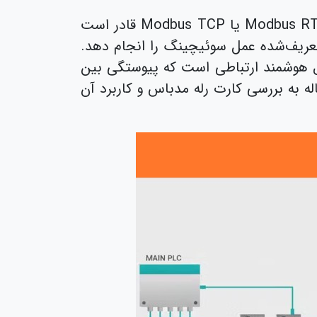
این کارت برخلاف رله‌های سنتی که صرفاً عملکردی مکانیکی داشتند، به کمک پروتکل استاندارد Modbus RTU یا Modbus TCP قادر است
 تعریف‌شده عمل سوئیچینگ را انجام دهد.
ول هوشمند ارتباطی است که پیوستگی بین
 به بررسی کارت رله مدباس و کاربرد آن