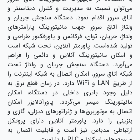
می‌توان نسبت به مدیریت و کنترل دیتاسنتر و
اتاق سرور اقدام نمود. دستگاه سنجش جریان و
ولتاژ اتاق سرور جهت مانیتورینگ پارامترهای
ولتاژ، جریان، توان، فرکانس و پاورفکتور طراحی و
تولید شده‌است. پاورمتر آنلاین، تحت شبکه است
و امکان مانیتورینگ آنلاین و دائمی را فراهم
می‌آورد. دستگاه سنجش جریان و ولتاژ تحت
شبکه اتاق سرور، امکان اتصال به شبکه اینترنت را
از طریق LAN و WiFi دارد. در زمان قطع برق به
دلیل وجود باتری داخلی در دستگاه، امکان
مانیتورینگ میسر‌ می‌گردد. پاورآنالایزر امکان
اتصال به موتوربرق‌ها و ژنراتورهای دیزلی، گازی و
بنزینی را دارد. پاورمتر آنلاین دارای پروتکل
ارتباطی مدباس نیز است و قابلیت اتصال به
سیستم‌های اسکادا و PLC را داراست.