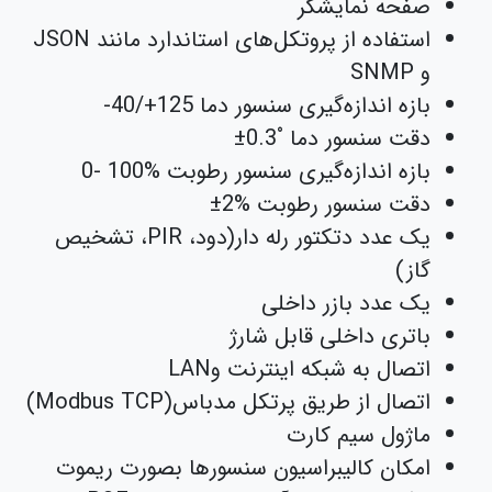
صفحه نمایشگر
استفاده از پروتکل‌ھای استاندارد مانند JSON
و SNMP
بازه اندازه‌گیری سنسور دما
-40/+125
دقت سنسور دما
±0.3˚
بازه اندازه‌گیری سنسور رطوبت
0- 100%
دقت سنسور رطوبت
±2%
یک عدد دتکتور رله دار(دود، PIR، تشخیص
گاز)
یک عدد بازر داخلی
باتری داخلی قابل شارژ
اتصال به شبکه اینترنت وLAN
اتصال از طریق پرتکل مدباس(Modbus TCP)
ماژول سیم کارت
امکان کالیبراسیون سنسورها بصورت ریموت