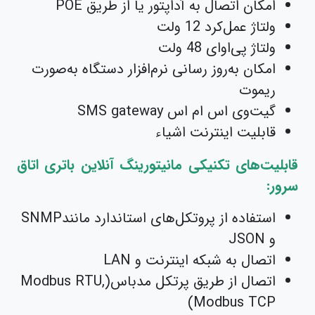
امکان اتصال به آداپتور یا از طریق POE
ولتاژ عمل‌کرد 12 ولت
ولتاژ پی‌او‌ای 48 ولت
امکان به‌روز رسانی نرم‌افزار دستگاه به‌صورت
ریموت
گیت‌وی اس ام اس SMS gateway
قابلیت اینترنت اشیاء
قابلیت‌های تکنیکی مانیتورینگ آنلاین باتری اتاق
سرور:
استفاده از پروتکل‌ھای استاندارد مانندSNMP
و JSON
اتصال به شبکه اینترنت و LAN
اتصال از طریق پرتکل مدباس(Modbus RTU,
Modbus TCP)