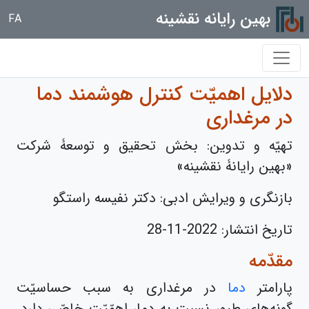
بهین رایانه نقشینه
FA
دلایل اهمیّت کنترل هوشمند دما
در مرغداری
تهیّه و تدوین: بخش تحقیق و توسعۀ شرکت
«بهین رایانۀ نقشینه»
بازنگری و ویرایش ادبی: دکتر نفیسه راستگو
تاریخ انتشار:
2022-11-28
مقدّمه
پارامتر
دما
در مرغداری به سبب حساسیّت
گونه‌های طیور نسبت به دما، اهمّیّت خاصّی دارد.