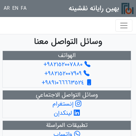
بهین رایانه نقشینه
AR
EN
FA
وسائل التواصل معنا
الهواتف
+٩٨٢١٥٢٠٠٧٨٨٠
+٩٨٢١٥٢٠٠٧٩٠٩
+٩٨٩١٠٦٦٦٦٣٥٢٤
وسائل التواصل الاجتماعي
إنستغرام
لينكدإن
تطبيقات المراسلة
واتساب