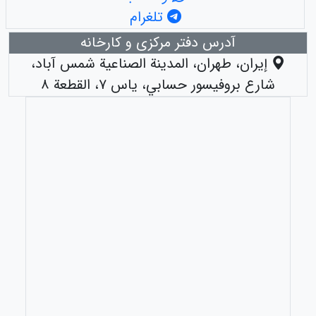
تلغرام
آدرس دفتر مرکزی و کارخانه
إيران، طهران، المدينة الصناعية شمس آباد،
شارع بروفيسور حسابي، ياس ٧، القطعة ٨